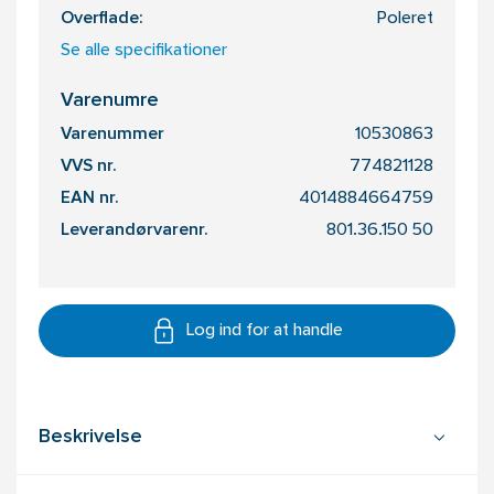
Overflade:
Poleret
Se alle specifikationer
Varenumre
Varenummer
10530863
VVS nr.
774821128
EAN nr.
4014884664759
Leverandørvarenr.
801.36.150 50
Log ind for at handle
Beskrivelse