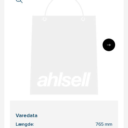
Varedata
Længde:
765 mm