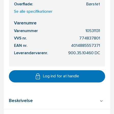
Overflade:
Børstet
Se alle specifikationer
Varenumre
Varenummer
10531131
VVS nr.
774837801
EAN nr.
4014885557371
Leverandørvarenr.
900.35.10460 DC
Log ind for at handle
Beskrivelse