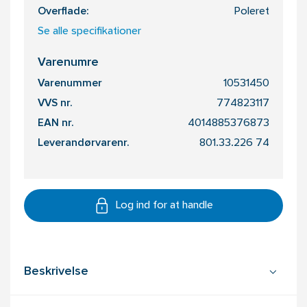
Overflade:
Poleret
Se alle specifikationer
Varenumre
Varenummer
10531450
VVS nr.
774823117
EAN nr.
4014885376873
Leverandørvarenr.
801.33.226 74
Log ind for at handle
Beskrivelse