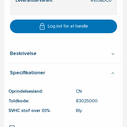
Leverandørvarenr.
41058DC0
Log ind for at handle
Beskrivelse
Specifikationer
Oprindelsesland:
CN
Toldkode:
83025000
SVHC stof over 0,1%:
Bly