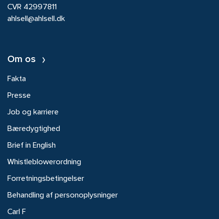
CVR 42997811
ahlsell@ahlsell.dk
Om os
Fakta
Presse
Job og karriere
Bæredygtighed
Brief in English
Whistleblowerordning
Forretningsbetingelser
Behandling af personoplysninger
Carl F