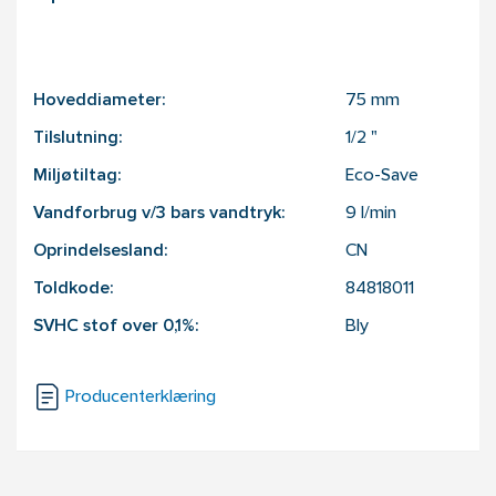
Hoveddiameter:
75
mm
Tilslutning:
1/2
"
Miljøtiltag:
Eco-Save
Vandforbrug v/3 bars vandtryk:
9
l/min
Oprindelsesland:
CN
Toldkode:
84818011
SVHC stof over 0,1%:
Bly
Producenterklæring