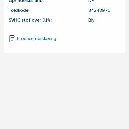
Oprindelsesland:
DE
Toldkode:
84248970
SVHC stof over 0,1%:
Bly
Producenterklæring