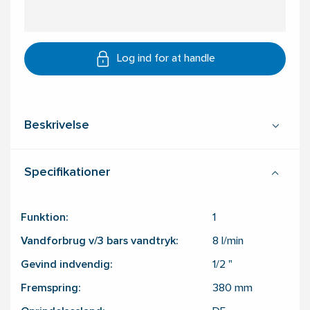
Log ind for at handle
Beskrivelse
Specifikationer
Funktion:
1
Vandforbrug v/3 bars vandtryk:
8
l/min
Gevind indvendig:
1/2
"
Fremspring:
380
mm