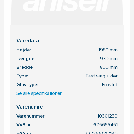
Varedata
Højde:
1980 mm
Længde:
930 mm
Bredde:
800 mm
Type:
Fast væg + dør
Glas type:
Frostet
Se alle specifikationer
Varenumre
Varenummer
10301230
VVS nr.
675655451
EAN nr.
7323100212146