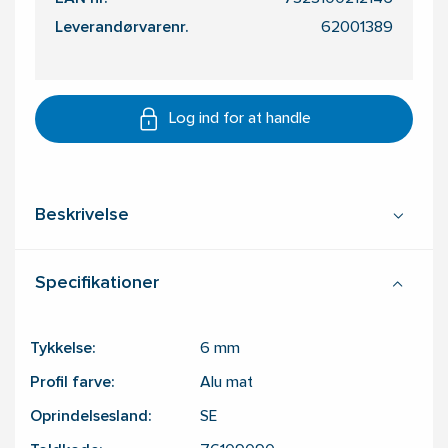
Leverandørvarenr.
62001389
Log ind for at handle
Beskrivelse
Specifikationer
Tykkelse:
6
mm
Profil farve:
Alu mat
Oprindelsesland:
SE