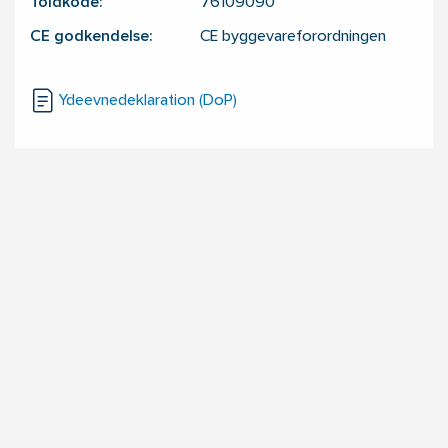
Toldkode:
76109090
CE godkendelse:
CE byggevareforordningen
Ydeevnedeklaration (DoP)