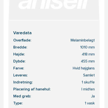
Varedata
Overflade:
Melaminbelagt
Bredde:
1010 mm
Højde:
418 mm
Dybde:
455 mm
Farve:
Hvid højglans
Leveres:
Samlet
Indretning:
1 skuffe
Placering af hanehul:
I midten
Med greb:
Ja
Type:
1 vask