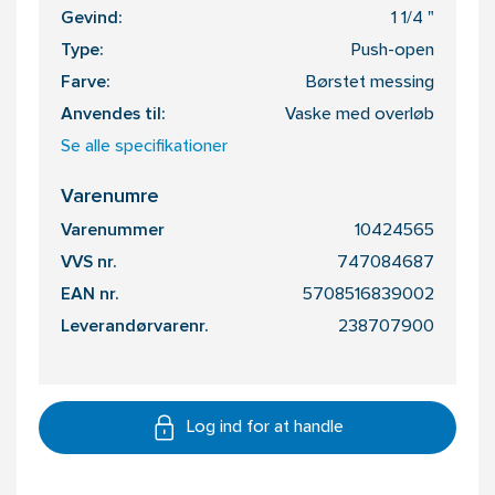
Gevind:
1 1/4 "
Type:
Push-open
Farve:
Børstet messing
Anvendes til:
Vaske med overløb
Se alle specifikationer
Varenumre
Varenummer
10424565
VVS nr.
747084687
EAN nr.
5708516839002
Leverandørvarenr.
238707900
Log ind for at handle