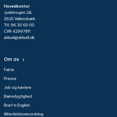
Hovedkontor
Jydekrogen 2A
2625 Vallensbæk
Tlf.
96 30 60 00
CVR 42997811
ahlsell@ahlsell.dk
Om os
Fakta
Presse
Job og karriere
Bæredygtighed
Brief in English
Whistleblowerordning