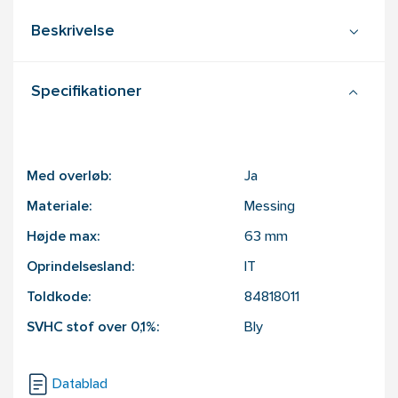
Beskrivelse
Specifikationer
Med overløb:
Ja
Materiale:
Messing
Højde max:
63
mm
Oprindelsesland:
IT
Toldkode:
84818011
SVHC stof over 0,1%:
Bly
Datablad