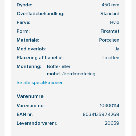
Dybde:
450 mm
Overfladebehandling:
Standard
Farve:
Hvid
Form:
Firkantet
Materiale:
Porcelæn
Med overløb:
Ja
Placering af hanehul:
I midten
Montering:
Bolte- eller
møbel-/bordmontering
Se alle specifikationer
Varenumre
Varenummer
10300114
EAN nr.
8034125974269
Leverandørvarenr.
20659