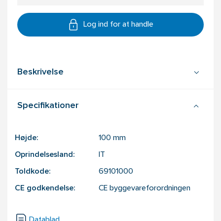
Log ind for at handle
Beskrivelse
Specifikationer
Højde:
100
mm
Oprindelsesland:
IT
Toldkode:
69101000
CE godkendelse:
CE byggevareforordningen
Datablad