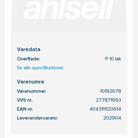
Varedata
Overflade:
P 10 lak
Se alle specifikationer
Varenumre
Varenummer
10192678
VVS nr.
277871993
EAN nr.
4043111120614
Leverandørvarenr.
202904