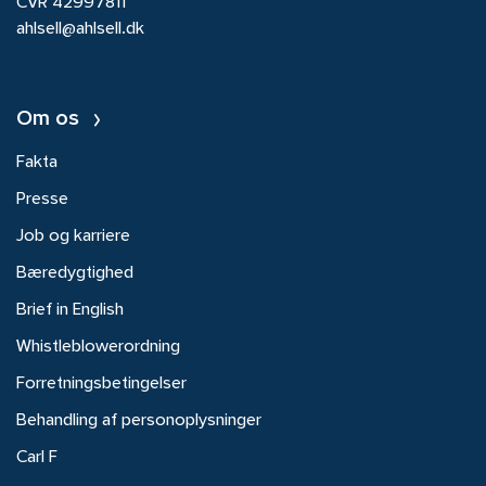
CVR 42997811
ahlsell@ahlsell.dk
Om os
Fakta
Presse
Job og karriere
Bæredygtighed
Brief in English
Whistleblowerordning
Forretningsbetingelser
Behandling af personoplysninger
Carl F