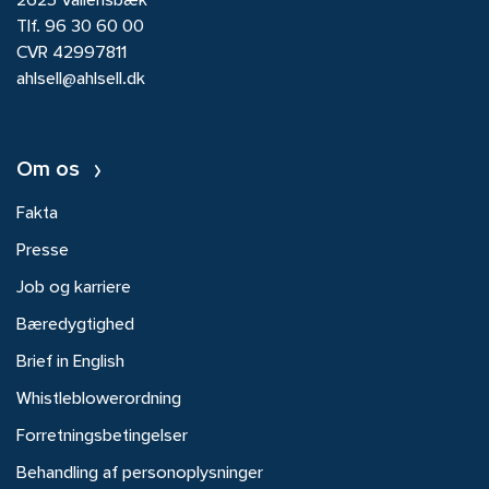
2625 Vallensbæk
Tlf.
96 30 60 00
CVR 42997811
ahlsell@ahlsell.dk
Om os
Fakta
Presse
Job og karriere
Bæredygtighed
Brief in English
Whistleblowerordning
Forretningsbetingelser
Behandling af personoplysninger