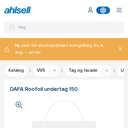
Ny sats for ekstraordinært energitillæg fra 4.
aug. – se her
Katalog
VVS
Tag og facade
Und
DAFA Roofoil undertag 150