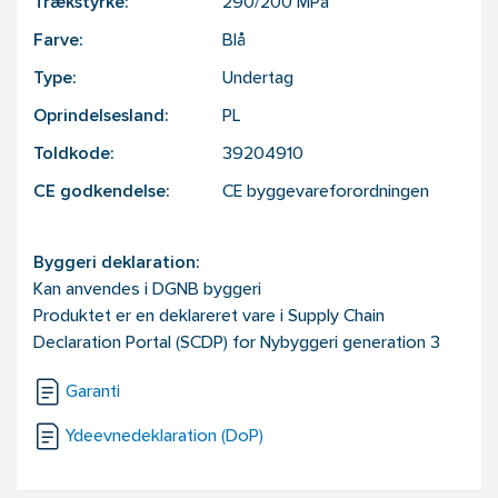
Trækstyrke:
290/200
MPa
Farve:
Blå
Type:
Undertag
Oprindelsesland:
PL
Toldkode:
39204910
CE godkendelse:
CE byggevareforordningen
Byggeri deklaration:
Kan anvendes i DGNB byggeri
Produktet er en deklareret vare i Supply Chain
Declaration Portal (SCDP) for Nybyggeri generation 3
Garanti
Ydeevnedeklaration (DoP)