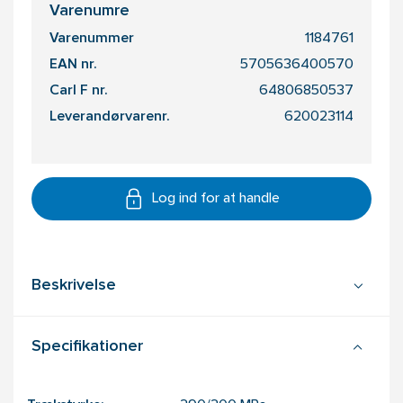
Varenumre
Varenummer
1184761
EAN nr.
5705636400570
Carl F nr.
64806850537
Leverandørvarenr.
620023114
Log ind for at handle
Beskrivelse
Specifikationer