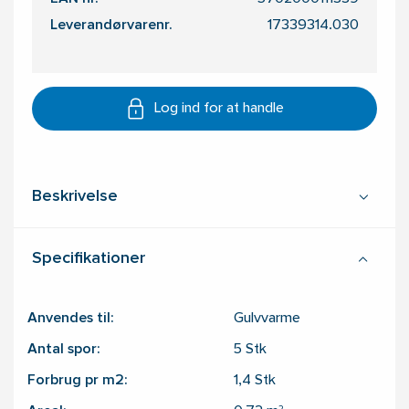
Leverandørvarenr.
17339314.030
Log ind for at handle
Beskrivelse
Specifikationer
Anvendes til:
Gulvvarme
Antal spor:
5
Stk
Forbrug pr m2:
1,4
Stk