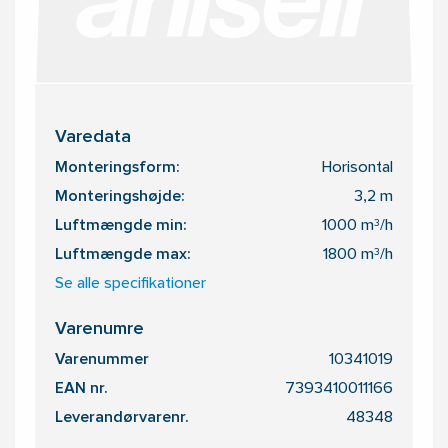
Varedata
Monteringsform:
Horisontal
Monteringshøjde:
3,2 m
Luftmængde min:
1000 m³/h
Luftmængde max:
1800 m³/h
Se alle specifikationer
Varenumre
Varenummer
10341019
EAN nr.
7393410011166
Leverandørvarenr.
48348