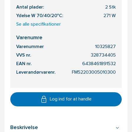
Antal plader:
2 Stk
Ydelse W 70/40/20°C:
271 W
Se alle specifikationer
Varenumre
Varenummer
10325827
VVS nr.
328734405
EAN nr.
6438461891532
Leverandørvarenr.
FM52203005010300
Log ind for at handle
Beskrivelse