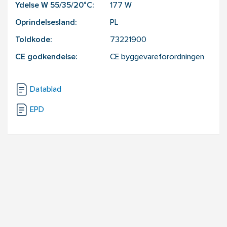
Ydelse W 55/35/20°C:
177
W
Oprindelsesland:
PL
Toldkode:
73221900
CE godkendelse:
CE byggevareforordningen
Datablad
EPD