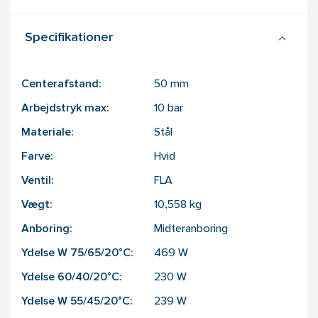
Specifikationer
Centerafstand:
50
mm
Arbejdstryk max:
10
bar
Materiale:
Stål
Farve:
Hvid
Ventil:
FLA
Vægt:
10,558
kg
Anboring:
Midteranboring
Ydelse W 75/65/20°C:
469
W
Ydelse 60/40/20°C:
230
W
Ydelse W 55/45/20°C:
239
W