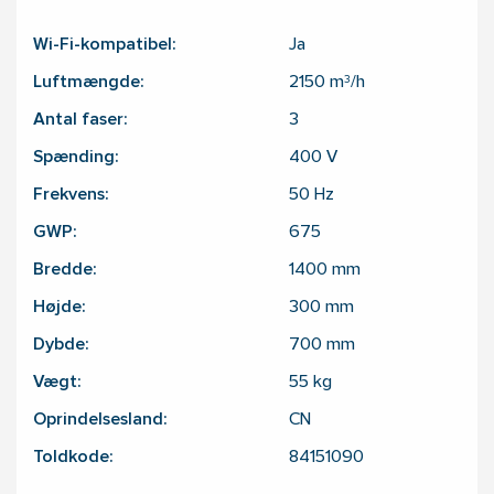
Wi-Fi-kompatibel:
Ja
Luftmængde:
2150
m³/h
Antal faser:
3
Spænding:
400
V
Frekvens:
50
Hz
GWP:
675
Bredde:
1400
mm
Højde:
300
mm
Dybde:
700
mm
Vægt:
55
kg
Oprindelsesland:
CN
Toldkode:
84151090