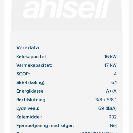
Varedata
Kølekapacitet:
16 kW
Varmekapacitet:
17 kW
SCOP:
4
SEER (køling):
6,1
Energiklasse:
A+/A
Rørtilslutning:
3/8 x 5/8 "
Lydniveau:
69 dB(A)
Kølemiddel:
R32
Fjernbetjening medfølger:
Nej