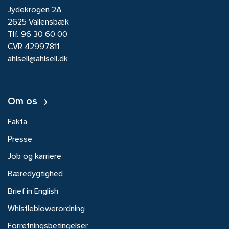
Jydekrogen 2A
2625 Vallensbæk
Tlf.
96 30 60 00
CVR 42997811
ahlsell@ahlsell.dk
Om os
Fakta
Presse
Job og karriere
Bæredygtighed
Brief in English
Whistleblowerordning
Forretningsbetingelser