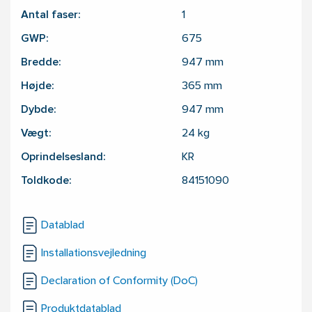
Antal faser:
1
GWP:
675
Bredde:
947
mm
Højde:
365
mm
Dybde:
947
mm
Vægt:
24
kg
Oprindelsesland:
KR
Toldkode:
84151090
Datablad
Installationsvejledning
Declaration of Conformity (DoC)
Produktdatablad