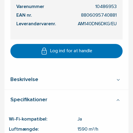
Varenummer
10486953
EAN nr.
8806095740881
Leverandørvarenr.
AM140DN6DKG/EU
Log ind for at handle
Beskrivelse
Specifikationer
Wi-Fi-kompatibel:
Ja
Luftmængde:
1590
m³/h