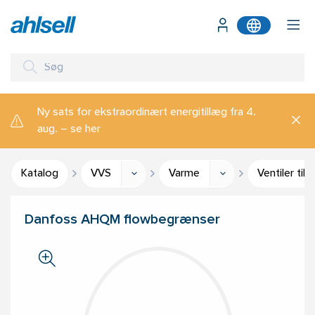
Ny sats for ekstraordinært energitillæg fra 4.
aug. – se her
Katalog
VVS
Varme
Ventiler ti
Danfoss AHQM flowbegrænser