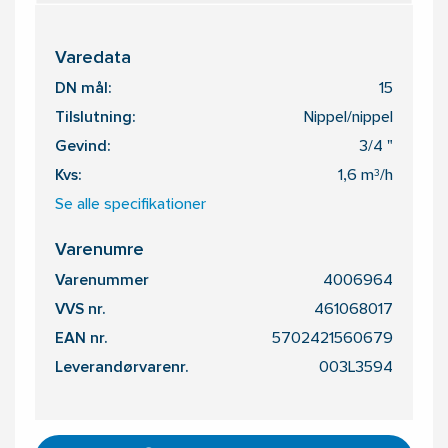
Varedata
DN mål:
15
Tilslutning:
Nippel/nippel
Gevind:
3/4 "
Kvs:
1,6 m³/h
Se alle specifikationer
Varenumre
Varenummer
4006964
VVS nr.
461068017
EAN nr.
5702421560679
Leverandørvarenr.
003L3594