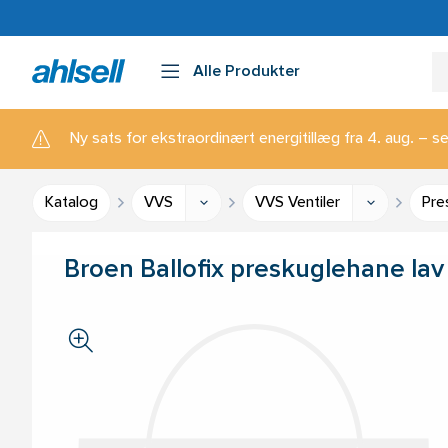
Alle Produkter
Ny sats for ekstraordinært energitillæg fra 4. aug. – se
Katalog
VVS
VVS Ventiler
Pre
Broen Ballofix preskuglehane la