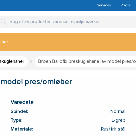
Services
Praxis
 her
skuglehaner
Broen Ballofix preskuglehane lav model pres/
v model pres/omløber
Varedata
Spindel:
Normal
Type:
L-greb
Materiale:
Rustfrit stål