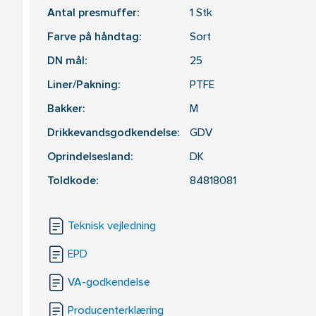
Antal presmuffer:
1
Stk
Farve på håndtag:
Sort
DN mål:
25
Liner/Pakning:
PTFE
Bakker:
M
Drikkevandsgodkendelse:
GDV
Oprindelsesland:
DK
Toldkode:
84818081
Teknisk vejledning
EPD
VA-godkendelse
Producenterklæring