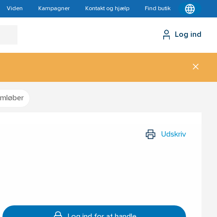
Viden
Kampagner
Kontakt og hjælp
Find butik
Log ind
omløber
Udskriv