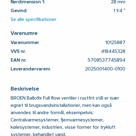
Rørdimension 1:
28 mm
Gevind:
1 1/4 "
Se alle specifikationer
Varenumre
Varenummer
10125887
VVS nr.
418445328
EAN nr.
5708537745894
Leverandørvarenr.
2025001400-0100
Beskrivelse
BROEN Ballofix Full flow ventiler i rustfrit stål er især
egnet til brugsvandsinstallationer, men kan også
anvendes til andre formål, eksempelvis:
Centralvarmesystemer, fjernvarmesystemer,
kølesystemer, industrien, visse former for trykluft
systemer, behandlet vand.