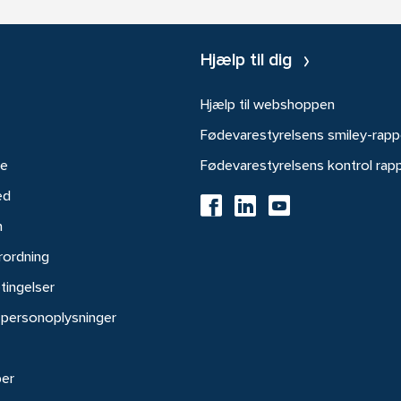
Hjælp til dig
Hjælp til webshoppen
Fødevarestyrelsens smiley-rapp
re
Fødevarestyrelsens kontrol rap
ed
h
rordning
tingelser
 personoplysninger
ber