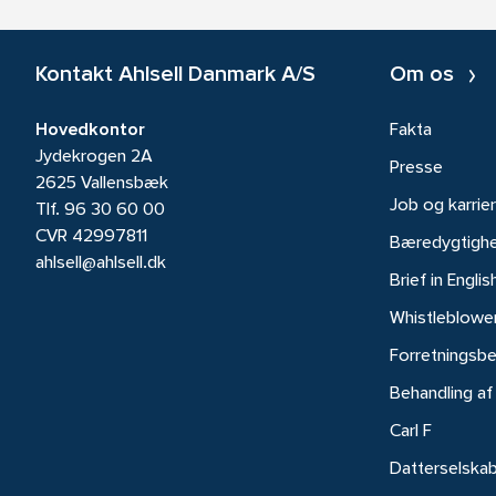
Kontakt Ahlsell Danmark A/S
Om os
Hovedkontor
Fakta
Jydekrogen 2A
Presse
2625 Vallensbæk
Job og karrie
Tlf.
96 30 60 00
CVR 42997811
Bæredygtigh
ahlsell@ahlsell.dk
Brief in Englis
Whistleblowe
Forretningsbe
Behandling af
Carl F
Datterselska