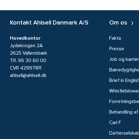
Kontakt Ahlsell Danmark A/S
Om os
Hovedkontor
Fakta
Jydekrogen 2A
Presse
2625 Vallensbæk
Job og karrie
Tlf.
96 30 60 00
CVR 42997811
Bæredygtigh
ahlsell@ahlsell.dk
Brief in Englis
Whistleblowe
Forretningsbe
Behandling af
Carl F
Datterselska