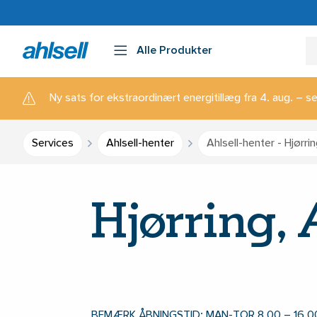
Alle Produkter
Ny sats for ekstraordinært energitillæg fra 4. aug. – se
Services
Ahlsell-henter
Ahlsell-henter - Hjørri
Hjørring, 
BEMÆRK ÅBNINGSTID: MAN-TOR 8.00 – 16.00