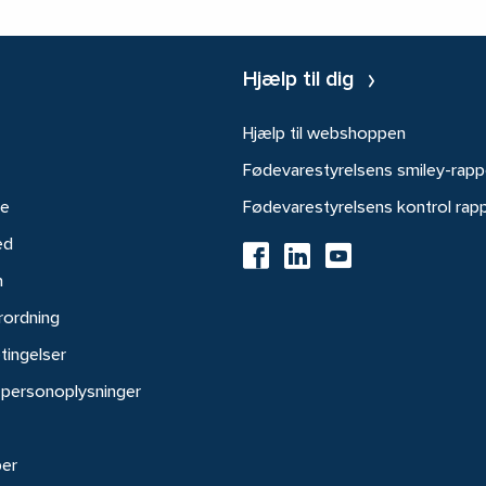
Hjælp til dig
Hjælp til webshoppen
Fødevarestyrelsens smiley-rapp
re
Fødevarestyrelsens kontrol rap
ed
h
rordning
tingelser
 personoplysninger
ber