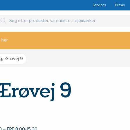
Services
Praxis
 her
ng, Ærøvej 9
Ærøvej 9
 – FRE 8.00-15.30