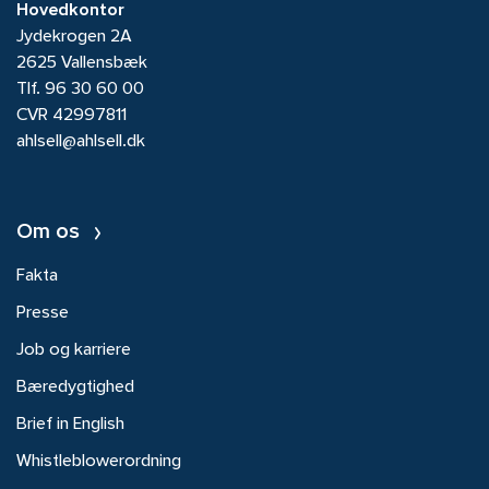
Hovedkontor
Jydekrogen 2A
2625 Vallensbæk
Tlf.
96 30 60 00
CVR 42997811
ahlsell@ahlsell.dk
Om os
Fakta
Presse
Job og karriere
Bæredygtighed
Brief in English
Whistleblowerordning