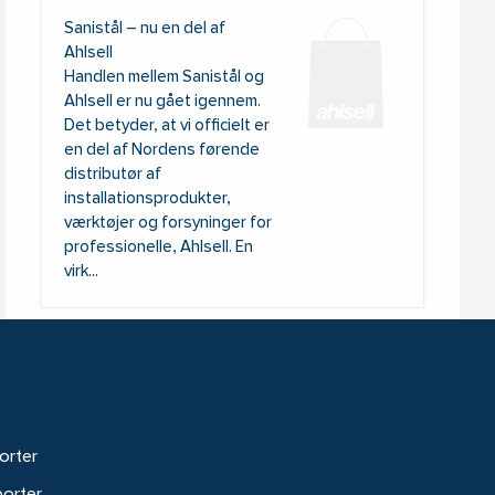
Sanistål – nu en del af
Ahlsell
Handlen mellem Sanistål og
Ahlsell er nu gået igennem.
Det betyder, at vi officielt er
en del af Nordens førende
distributør af
installationsprodukter,
værktøjer og forsyninger for
professionelle, Ahlsell. En
virk...
orter