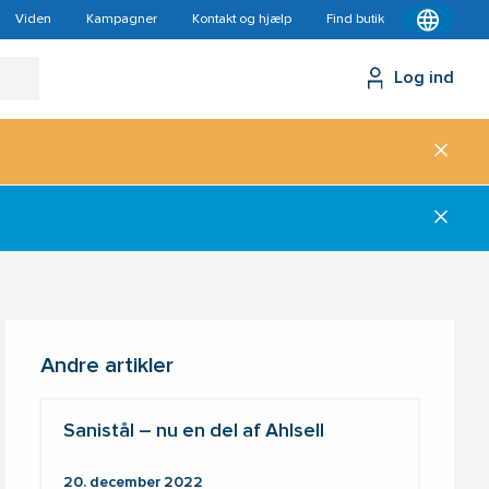
Viden
Kampagner
Kontakt og hjælp
Find butik
Log ind
Andre artikler
Sanistål – nu en del af Ahlsell
20. december 2022