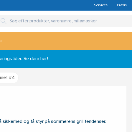
Services
Praxis
er
ingstider. Se dem her!
inet #4
å sikkerhed og få styr på sommerens grill tendenser.