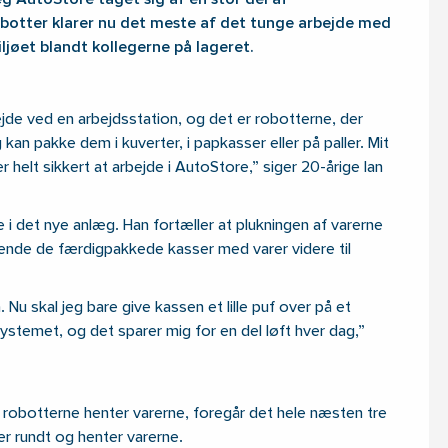
 AutoStore taget sig af en stor del af
obotter klarer nu det meste af det tunge arbejde med
ljøet blandt kollegerne på lageret.
de ved en arbejdsstation, og det er robotterne, der
kan pakke dem i kuverter, i papkasser eller på paller. Mit
 helt sikkert at arbejde i AutoStore,” siger 20-årige Ian
 i det nye anlæg. Han fortæller at plukningen af varerne
sende de færdigpakkede kasser med varer videre til
 Nu skal jeg bare give kassen et lille puf over på et
ystemet, og det sparer mig for en del løft hver dag,”
robotterne henter varerne, foregår det hele næsten tre
er rundt og henter varerne.