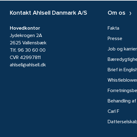
Kontakt Ahlsell Danmark A/S
Om os
Hovedkontor
Fakta
Jydekrogen 2A
Presse
2625 Vallensbæk
Job og karrie
Tlf.
96 30 60 00
CVR 42997811
Bæredygtigh
ahlsell@ahlsell.dk
Brief in Englis
Whistleblowe
Forretningsbe
Behandling af
Carl F
Datterselska