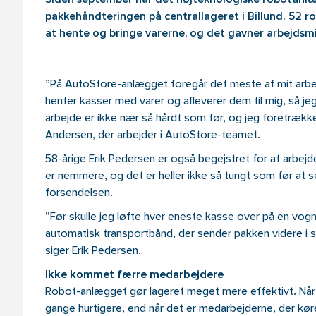
Siden september har det højteknologiske robotanlæg
pakkehåndteringen på centrallageret i Billund. 52 r
at hente og bringe varerne, og det gavner arbejdsmi
”På AutoStore-anlægget foregår det meste af mit arbej
henter kasser med varer og afleverer dem til mig, så jeg 
arbejde er ikke nær så hårdt som før, og jeg foretrækker
Andersen, der arbejder i AutoStore-teamet.
58-årige Erik Pedersen er også begejstret for at arbejde
er nemmere, og det er heller ikke så tungt som før at 
forsendelsen.
”Før skulle jeg løfte hver eneste kasse over på en vogn.
automatisk transportbånd, der sender pakken videre i s
siger Erik Pedersen.
Ikke kommet færre medarbejdere
Robot-anlægget gør lageret meget mere effektivt. Når 
gange hurtigere, end når det er medarbejderne, der kør