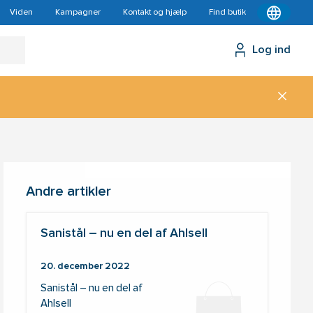
Viden
Kampagner
Kontakt og hjælp
Find butik
Log ind
Andre artikler
Sanistål – nu en del af Ahlsell
20. december 2022
Sanistål – nu en del af
Ahlsell