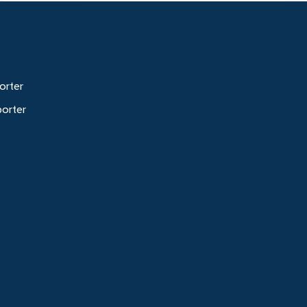
orter
porter