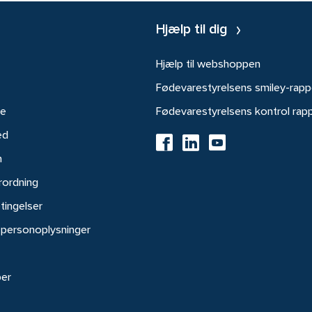
Hjælp til dig
Hjælp til webshoppen
Fødevarestyrelsens smiley-rapp
re
Fødevarestyrelsens kontrol rap
ed
h
rordning
tingelser
 personoplysninger
ber