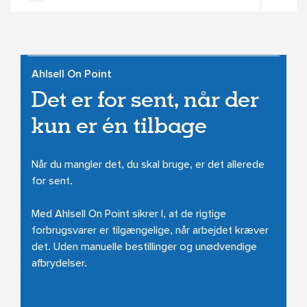
forside_default_banner
Ahlsell On Point
A
Det er for sent, når der
kun er én tilbage
Når du mangler det, du skal bruge, er det allerede
D
for sent.
m
Med Ahlsell On Point sikrer I, at de rigtige
Me
forbrugsvarer er tilgængelige, når arbejdet kræver
la
det. Uden manuelle bestillinger og unødvendige
la
afbrydelser.
vi