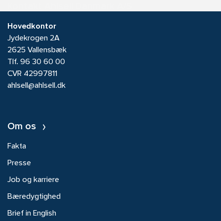
Kontakt Ahlsell Danmark A/S
Hovedkontor
Jydekrogen 2A
2625 Vallensbæk
Tlf.
96 30 60 00
CVR 42997811
ahlsell@ahlsell.dk
Om os
Fakta
Presse
Job og karriere
Bæredygtighed
Brief in English