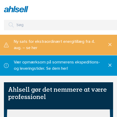
Ny sats for ekstraordinært energitillæg fra 4.
aug. – se her
Vær opmærksom på sommerens ekspeditions-
og leveringstider. Se dem her!
Ahlsell gør det nemmere at være
professionel