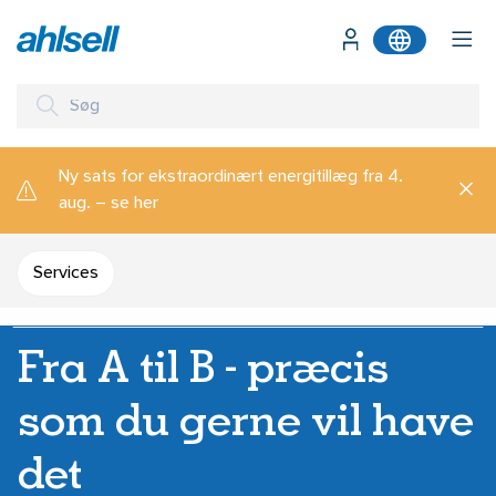
Ny sats for ekstraordinært energitillæg fra 4.
aug. – se her
Services
Fra A til B - præcis
som du gerne vil have
det