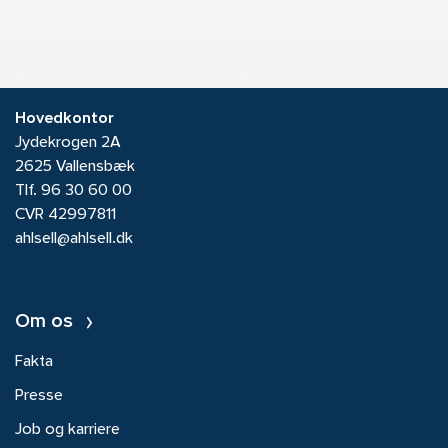
Kontakt Ahlsell Danmark A/S
Hovedkontor
Jydekrogen 2A
2625 Vallensbæk
Tlf.
96 30 60 00
CVR 42997811
ahlsell@ahlsell.dk
Om os
Fakta
Presse
Job og karriere