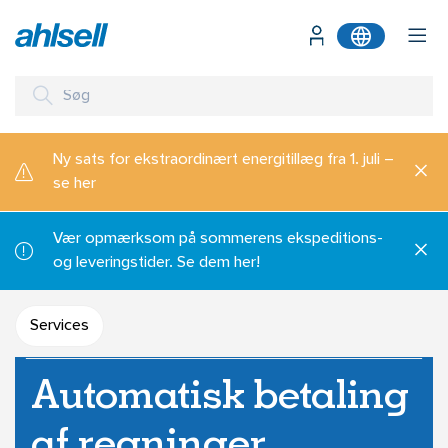
Ny sats for ekstraordinært energitillæg fra 1. juli –
se her
Vær opmærksom på sommerens ekspeditions-
og leveringstider. Se dem her!
Services
Automatisk betaling
af regninger