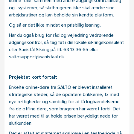
kunne ’tale’ sammen med andre adgangskontrolanlæg
og -systemer, så slutbrugeren ikke skal ændre sine
arbejdsrutiner og kan beholde sin kendte platform.
Og så er det ikke mindst en prisbillig løsning.
Har du også brug for råd og vejledning vedrørende
adgangskontrol, så tag fat i din lokale sikringskonsulent
eller Sanistål Sikring på tlf.
63 13 36 65
eller
saltosupport@sanistaal.dk.
Projektet kort fortalt
Enkelte online-døre fra SALTO er blevet installeret
strategiske steder, så de opdatere brikkerne, fx med
nye rettigheder og samtidig for at få loghændelserne
fra de offline døre, som brugeren har været forbi. Det
har været med til at holde prisen betydeligt nede for
slutkunden.
Det er aftalt at systemet skal køre i en testperiode på