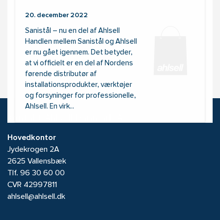
20. december 2022
Sanistål – nu en del af Ahlsell
Handlen mellem Sanistål og Ahlsell
er nu gået igennem. Det betyder,
at vi officielt er en del af Nordens
førende distributør af
installationsprodukter, værktøjer
og forsyninger for professionelle,
Ahlsell. En virk...
Kontakt Ahlsell Danmark A/S
Hovedkontor
Jydekrogen 2A
2625 Vallensbæk
Tlf.
96 30 60 00
CVR 42997811
ahlsell@ahlsell.dk