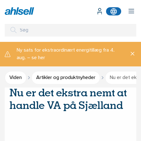
Ny sats for ekstraordinært energitillæg fra 4.
aug. – se her
Viden
Artikler og produktnyheder
Nu er det ekst
Nu er det ekstra nemt at
handle VA på Sjælland