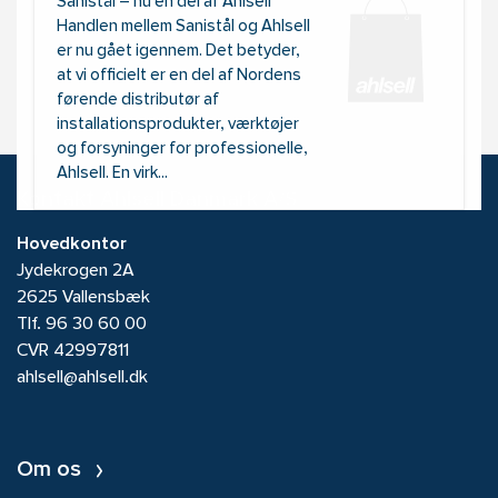
Sanistål – nu en del af Ahlsell
Handlen mellem Sanistål og Ahlsell
er nu gået igennem. Det betyder,
at vi officielt er en del af Nordens
førende distributør af
installationsprodukter, værktøjer
og forsyninger for professionelle,
Ahlsell. En virk...
Kontakt Ahlsell Danmark A/S
Hovedkontor
Jydekrogen 2A
2625 Vallensbæk
Tlf.
96 30 60 00
CVR 42997811
ahlsell@ahlsell.dk
Om os