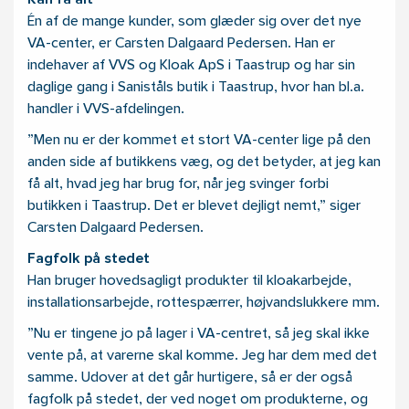
Kan få alt
Én af de mange kunder, som glæder sig over det nye
VA-center, er Carsten Dalgaard Pedersen. Han er
indehaver af VVS og Kloak ApS i Taastrup og har sin
daglige gang i Saniståls butik i Taastrup, hvor han bl.a.
handler i VVS-afdelingen.
”Men nu er der kommet et stort VA-center lige på den
anden side af butikkens væg, og det betyder, at jeg kan
få alt, hvad jeg har brug for, når jeg svinger forbi
butikken i Taastrup. Det er blevet dejligt nemt,” siger
Carsten Dalgaard Pedersen.
Fagfolk på stedet
Han bruger hovedsagligt produkter til kloakarbejde,
installationsarbejde, rottespærrer, højvandslukkere mm.
”Nu er tingene jo på lager i VA-centret, så jeg skal ikke
vente på, at varerne skal komme. Jeg har dem med det
samme. Udover at det går hurtigere, så er der også
fagfolk på stedet, der ved noget om produkterne, og