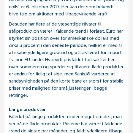
om anti-dumpingsatser på HRC (varmtvalsede plader og
coils) er 6. oktober 2017. Her kan der som bekendt
blive tale om aktioner med tilbagevirkende kraft.
Desuden har flere af de væsentlige råvarer til
stålproduktion været i faldende trend i foråret. Euro har
styrket sin position over for amerikanske dollars med
cirka 3 procent i den seneste periode, hvilket er med til
at skabe yderligere grobund og attraktivitet for import
fra non EU-lande. Hvorvidt prisfaldet fortsætter hen
over sommeren og spreder sig til andre flade produkter
er endnu for tidligt at sige, men Sanistål vurderer, at
sandsynligheden på den korte bane er størst for stabile
priser med mulighed for små justeringer i begge
retninger.
Lange produkter
Billedet på lange produkter minder meget om det, man
ser på de flade produkter. Priserne har været i faldende
trend de sidste par måneder, og faldt yderligere tilbage