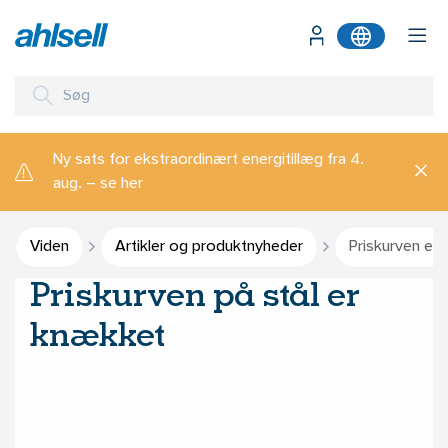
Ny sats for ekstraordinært energitillæg fra 4.
aug. – se her
Viden
Artikler og produktnyheder
Priskurven er
Priskurven på stål er
knækket