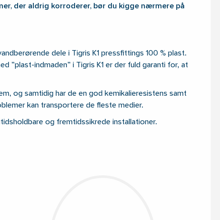
mer, der aldrig korroderer, bør du kigge nærmere på
vandberørende dele i Tigris K1 pressfittings 100 % plast.
ed ”plast-indmaden” i Tigris K1 er der fuld garanti for, at
stem, og samtidig har de en god kemikalieresistens samt
blemer kan transportere de fleste medier.
tidsholdbare og fremtidssikrede installationer.