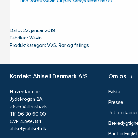
Find vores Wavin Alupex rørsystemer her>>
Dato: 22. januar 2019
Fabrikat: Wavin
Produktkategori: VVS, Rør og fittings
Kontakt Ahlsell Danmark A/S
Om os
Hovedkontor
Fakta
Jydekrogen 2A
Presse
2625 Vallensbæk
Job og karrie
Tlf.
96 30 60 00
CVR 42997811
Bæredygtigh
ahlsell@ahlsell.dk
Brief in Englis