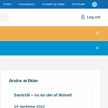
Viden
Kampagner
Kontakt og hjælp
Find butik
Log ind
Andre artikler
Sanistål – nu en del af Ahlsell
20. december 2022