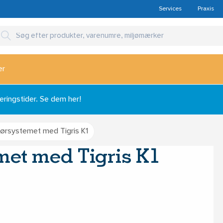
Services
Praxis
er
ingstider. Se dem her!
 rørsystemet med Tigris K1
emet med Tigris K1