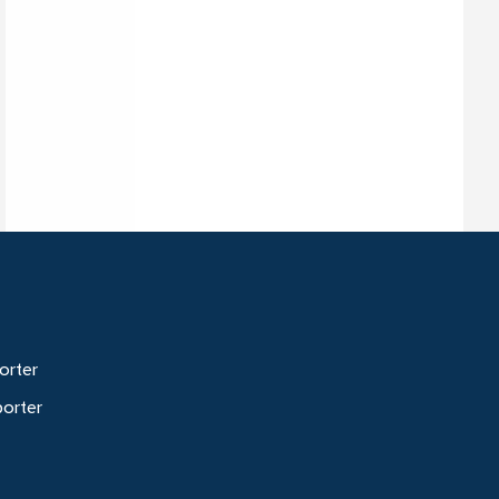
orter
porter