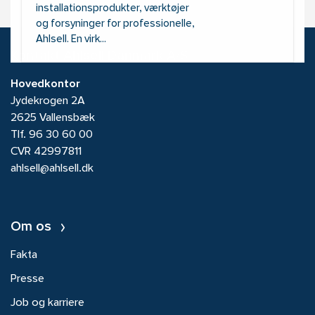
installationsprodukter, værktøjer
og forsyninger for professionelle,
Ahlsell. En virk...
Kontakt Ahlsell Danmark A/S
Hovedkontor
Jydekrogen 2A
2625 Vallensbæk
Tlf.
96 30 60 00
CVR 42997811
ahlsell@ahlsell.dk
Om os
Fakta
Presse
Job og karriere