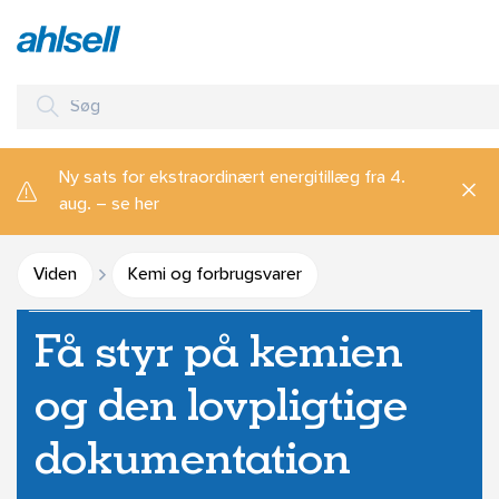
Ny sats for ekstraordinært energitillæg fra 4.
aug. – se her
Viden
Kemi og forbrugsvarer
Få styr på kemien
og den lovpligtige
dokumentation