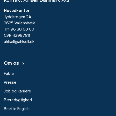
Kontakt Ahlsell Danmark A/S
Hovedkontor
Jydekrogen 2A
2625 Vallensbæk
Tlf.
96 30 60 00
CVR 42997811
ahlsell@ahlsell.dk
Om os
Fakta
Presse
Job og karriere
Bæredygtighed
Brief in English