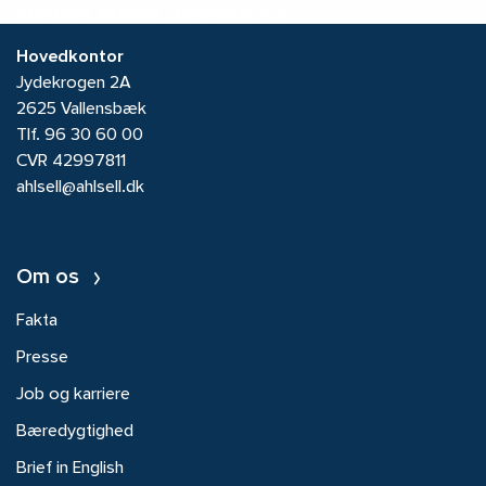
Kontakt Ahlsell Danmark A/S
Hovedkontor
Jydekrogen 2A
2625 Vallensbæk
Tlf.
96 30 60 00
CVR 42997811
ahlsell@ahlsell.dk
Om os
Fakta
Presse
Job og karriere
Bæredygtighed
Brief in English