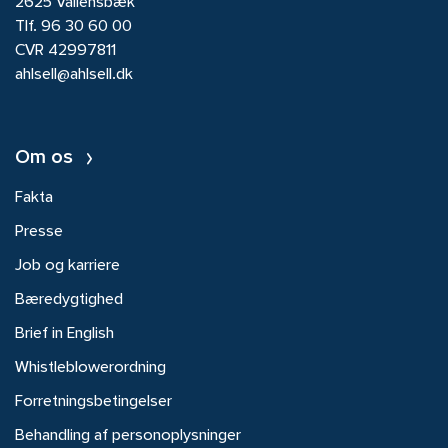
2625 Vallensbæk
Tlf.
96 30 60 00
CVR 42997811
ahlsell@ahlsell.dk
Om os
Fakta
Presse
Job og karriere
Bæredygtighed
Brief in English
Whistleblowerordning
Forretningsbetingelser
Behandling af personoplysninger