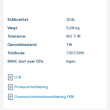
Stålkvalitet:
304L
Vægt:
0,08
kg
Tolerance:
ISO 7-1R
Oprindelsesland:
TW
Toldkode:
73072910
SVHC stof over 0,1%:
Ingen
LCA
Producenterklæring
Overensstemmelseserklæring FKM