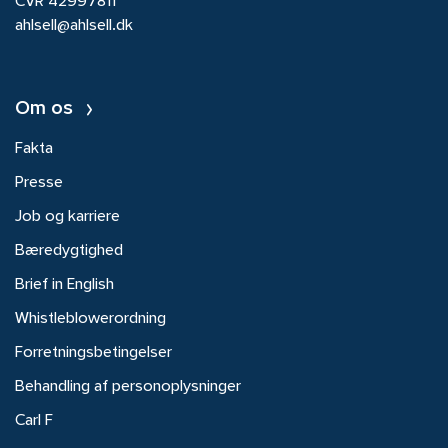
CVR 42997811
ahlsell@ahlsell.dk
Om os
Fakta
Presse
Job og karriere
Bæredygtighed
Brief in English
Whistleblowerordning
Forretningsbetingelser
Behandling af personoplysninger
Carl F