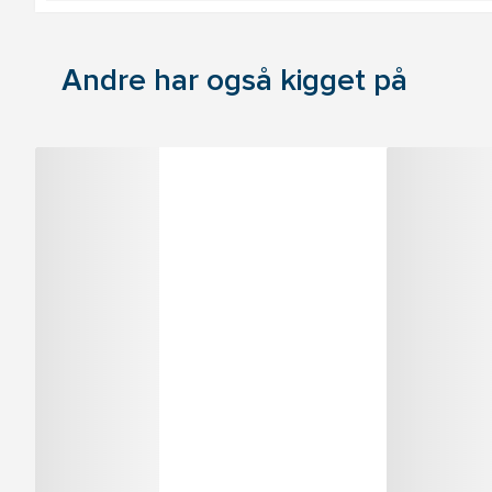
Andre har også kigget på
Varenummer:
2255818
Varenumme
Format 9721 stålbogstaver 4MM SÆT
Format 
A-Z
Størrelse:
Størrelse:
4
Log ind for at handle