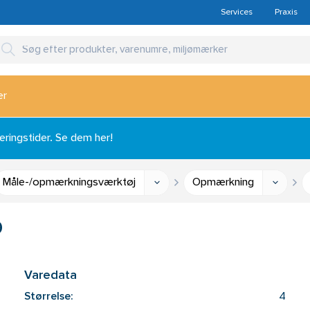
Services
Praxis
er
ingstider. Se dem her!
Måle-/opmærkningsværktøj
Opmærkning
9
Varedata
Størrelse:
4