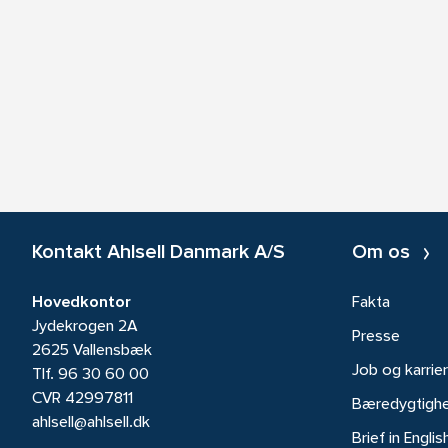
Kontakt Ahlsell Danmark A/S
Om os
Hovedkontor
Fakta
Jydekrogen 2A
Presse
2625 Vallensbæk
Job og karrie
Tlf.
96 30 60 00
CVR 42997811
Bæredygtigh
ahlsell@ahlsell.dk
Brief in Englis