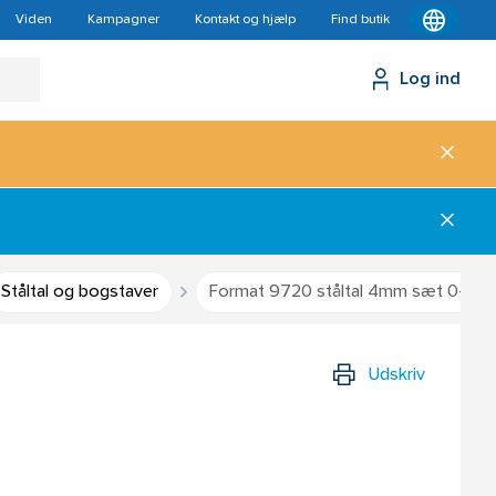
Viden
Kampagner
Kontakt og hjælp
Find butik
Log ind
Ståltal og bogstaver
Format 9720 ståltal 4mm sæt 0-9
Udskriv