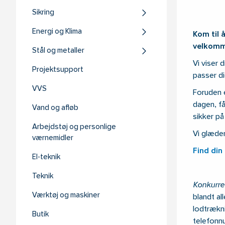
Sikring
Energi og Klima
Kom til å
velkomme
Stål og metaller
Vi viser 
Projektsupport
passer di
VVS
Foruden e
dagen, få
Vand og afløb
sikker på
Arbejdstøj og personlige
Vi glæder 
værnemidler
Find din
El-teknik
Teknik
Konkurre
Værktøj og maskiner
blandt al
lodtrækni
Butik
telefonnu