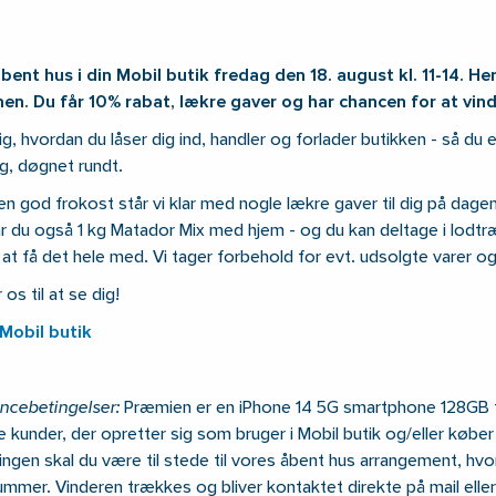
bent hus i din Mobil butik fredag den 18. august kl. 11-14. Her
n. Du får 10% rabat, lækre gaver og har chancen for at vinde
dig, hvordan du låser dig ind, handler og forlader butikken - så du e
g, døgnet rundt.
n god frokost står vi klar med nogle lækre gaver til dig på dagen. 
r du også 1 kg Matador Mix med hjem - og du kan deltage i lodtr
 at få det hele med. Vi tager forbehold for evt. udsolgte varer og
os til at se dig!
 Mobil butik
ncebetingelser:
Præmien er en iPhone 14 5G smartphone 128GB ti
le kunder, der opretter sig som bruger i Mobil butik og/eller køber i
ngen skal du være til stede til vores åbent hus arrangement, hvo
mmer. Vinderen trækkes og bliver kontaktet direkte på mail elle