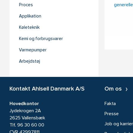
generelle
Proces
Applikation
Køleteknik
Kemi og forbrugsvarer
Varmepumper
Arbejdstøj
Kontakt Ahlsell Danmark A/S
Om os
Hovedkontor
Fakta
Jydekrogen 2A
Presse
2625 Vallensbæk
Job og karrie
Tlf.
96 30 60 00
CVR 42997811